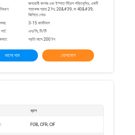
জলরোধী কাগজ এবং ইস্পাত স্ট্রিপ শক্তিবৃদ্ধি, একটি
 বিবরণ:
প্যাকেজ প্রায় 2 টন, 20&#39; বা 40&#39;
জিপিতে লোড
সময়:
3-15 কার্যদিবস
শর্ত:
এল/সি, টি/টি
্ষমতা:
প্রতি মাসে 200 টন
ভালো দাম
যোগাযোগ
:
ব্রাশ
দ:
FOB, CFR, CIF