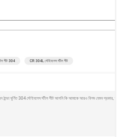
টীল শীট 304
CR 304L স্টেইনলেস স্টীল শীট
সাধন ঠান্ডা ঘূর্ণিত 304 স্টেইনলেস স্টীল শীট আপনি কি আমাকে আরও বিশদ যেমন প্রকার, আকার, পরিমাণ,