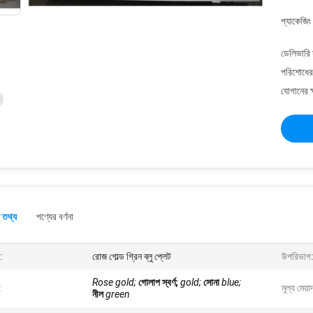
প্যাকেজিং
ডেলিভারি 
পরিশোধের 
যোগানের ক
 তথ্য
পণ্যের বর্ণনা
:
রোজ গোল্ড গ্রিন ব্লু প্লেট
উপরিভাগ
Rose gold;
গোলাপ স্বর্ণ;
gold;
সোনা
blue;
:
মূল্য মেয়া
নীল
green