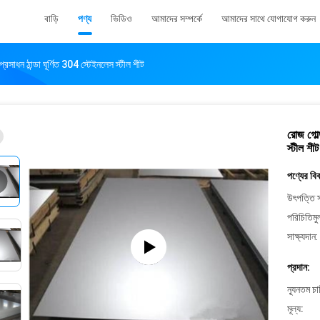
বাড়ি
পণ্য
ভিডিও
আমাদের সম্পর্কে
আমাদের সাথে যোগাযোগ করুন
 প্রসাধন ঠান্ডা ঘূর্ণিত 304 স্টেইনলেস স্টীল শীট
রোজ গোল্ড
স্টীল শীট
পণ্যের বি
উৎপত্তি স
পরিচিতিমু
সাক্ষ্যদান:
প্রদান:
ন্যূনতম চ
মূল্য: