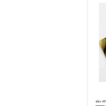
রঙিন স্ট