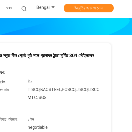
Bengali
খবর
উদ্ধৃতির জন্য আবেদন
 সবুজ নীল প্লেট পৃষ্ঠ সঙ্গে প্রসাধন ঠান্ডা ঘূর্ণিত 304 স্টেইনলেস
বরণ:
্থল:
চীন
লক নাম:
TISCO,BAOSTEEL,POSCO,JISCO,LISCO
MTC; SGS
াহিদার পরিমাণ:
১ টন
negotiable