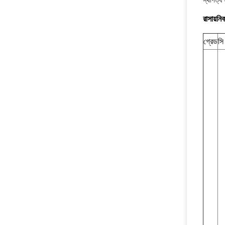
স্থাপত্য
রাসায়নি
গ্রেড
সি