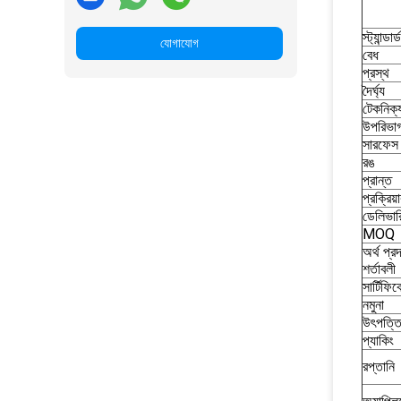
স্ট্যান্ড
যোগাযোগ
বেধ
প্রস্থ
দৈর্ঘ্য
টেকনিক্
উপরিভা
সারফেস ট
রঙ
প্রান্ত
প্রক্রিয
ডেলিভার
MOQ
অর্থ প্র
শর্তাবলী
সার্টিফি
নমুনা
উৎপত্ত
প্যাকিং
রপ্তানি