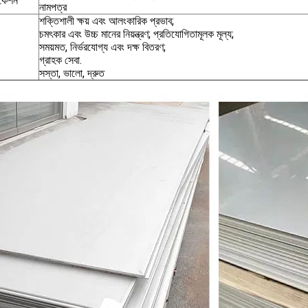
িকেশন
নামপত্র
শক্তিশালী ক্ষয় এবং আলংকারিক প্রভাব;
চমৎকার এবং উচ্চ মানের নিয়ন্ত্রণ; প্রতিযোগিতামূলক মূল্য;
সময়মত, নির্ভরযোগ্য এবং দক্ষ বিতরণ;
গ্রাহক সেবা.
সস্তা, ভালো, দ্রুত