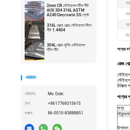
প্য
2mm CR স্টেইনলেস স্টীল শীট
AISI 304 316L ASTM
বেধ
A240 Decroate SS প্লেট
প্র
316L কোল্ড রোল্ড স্টেইনলেস স্টিল
শীট 1.4404
বিশ
304L কোল্ড ঘূর্ণিত স্টেইনলেস
পণ্যের বর্
স্টীল শীট
রোজ গোল্
স্টেইনলে
পরিচিতি
স্টেইনলে
চিকিত্সা
পরিচিতি:
Ms. Doki
পণ্যের প্
টেল:
+8617768315615
পণ্য
ফ্যাক্স:
86-0510-83888851
স্ট্যান্ডার্ড
উপাদান