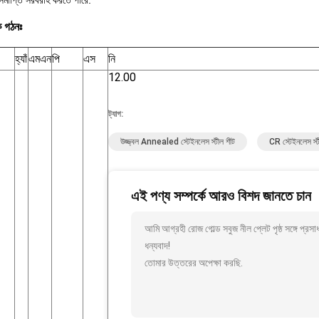
 সমাপ্তি সরবরাহ করতে পারে.
ক গঠনঃ
হ্যাঁ
এমএন
পি
এস
নি
12.00
ট্যাগ:
উজ্জ্বল Annealed স্টেইনলেস স্টীল শীট
CR স্টেইনলেস স্
এই পণ্য সম্পর্কে আরও বিশদ জানতে চান
আমি আগ্রহী রোজ গোল্ড সবুজ নীল প্লেট পৃষ্ঠ সঙ্গে প্র
ধন্যবাদ!
তোমার উত্তরের অপেক্ষা করছি.