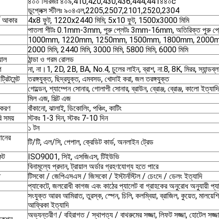
৪০০ সিরিজঃ ৪০৯,410,420,430,436,444,441৪৪০c
ডুপ্লেক্স স্টীলঃ ৯০৪এল,2205,2507,2101,2520,2304
ার্ড আকার
4x8 ফুট, 1220x2440 মিমি; 5x10 ফুট, 1500x3000 মিমি
পাতলা শীটঃ 0.1mm-3mm, পুরু প্লেটঃ 3mm-16mm, অতিরিক্ত পুর
1000mm, 1220mm, 1250mm, 1500mm, 1800mm, 2000
2000 মিমি, 2440 মিমি, 3000 মিমি, 5800 মিমি, 6000 মিমি
যাল
ঠান্ডা ও গরম রোলড
গ
না, না।1, 2D, 2B, BA, No.4, চুলের লাইন, ব্রাশ, না.8, 8K, মিরর, স্যান্ডব্লা
্রিটমেন্ট
তরঙ্গযুক্ত, ছিদ্রযুক্ত, এমবসড, খোদাই করা, জল তরঙ্গযুক্ত
গোল্ডেন, শ্যাম্পেন সোনার, গোলাপী সোনার, ব্রাউন, ব্রোঞ্জ, ব্রোঞ্জ, কালো ইত্যা
মিল এজ, সিল্ট এজ
়াকরণ
বাঁকানো, ঝালাই, ডিকোলিং, পঞ্চিং, কাটিং
ি সময়
স্টকঃ 1-3 দিন, স্টকঃ 7-10 দিন
১ টন
দানের
টি/টি, এল/সি, পেপাল, ক্রেডিট কার্ড, অনলাইন ট্রেড
কেট
ISO9001, সিই, এসজিএস, টিইউভি
বিনামূল্যে প্রদান, ট্রায়াল অর্ডার গ্রহণযোগ্য হতে পারে
ি
টিসকো / জেপিএসএস / জিসকো / ইস্টার্নস্টিল / চেংদে / ডেলং ইত্যাদি
প্যাকেটে, জলরোধী কাগজ এবং কাঠের প্যালেট বা গ্রাহকের অনুরোধ অনুযায়ী প
সংযুক্ত আরব আমিরাত, তুরস্ক, স্পেন, চিলি, কলম্বিয়া, ব্রাজিল, কুয়েত, মালয়েশিয
আফ্রিকা ইত্যাদি
অভ্যন্তরীণ / বহিরাগত / স্থাপত্য / বাথরুমের সজ্জা, লিফট সজ্জা, হোটেল সজ্জা, র