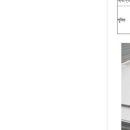
অ্যাপ্ল
সুবিধা