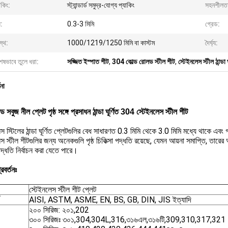
াকিং:
স্ট্যান্ডার্ড সমুদ্র-যোগ্য প্যাকিং
সহনশীলত
:
0.3-3 মিমি
গ্রেড:
স্থ:
1000/1219/1250 মিমি বা কাস্টম
দৈর্ঘ্য:
েষভাবে তুলে ধরা:
সজ্জিত ইস্পাত শীট
,
304 কোল্ড রোলড স্টীল শীট
,
স্টেইনলেস স্টীল ঠান্ডা
ণনা
ড সবুজ নীল প্লেট পৃষ্ঠ সঙ্গে প্রসাধন ঠান্ডা ঘূর্ণিত 304 স্টেইনলেস স্টীল শীট
স স্টিলের ঠান্ডা ঘূর্ণিত প্লেটগুলির বেধ সাধারণত 0.3 মিমি থেকে 3.0 মিমি মধ্যে থাকে এবং 
স স্টীল শীটগুলির জন্য অনেকগুলি পৃষ্ঠ চিকিত্সা পদ্ধতি রয়েছে, যেমন আয়না সমাপ্তি, তারের অঙ্ক
 পদ্ধতি নির্বাচন করা যেতে পারে।
রবর্তনঃ
স্টেইনলেস স্টীল শীট প্লেট
AISI, ASTM, ASME, EN, BS, GB, DIN, JIS ইত্যাদি
২০০ সিরিজ: ২০১,202
৩০০ সিরিজঃ ৩০১,304,304L,316,৩১৬এল,৩১৬টি,309,310,317,321