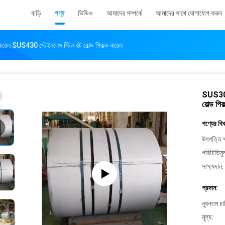
বাড়ি
পণ্য
ভিডিও
আমাদের সম্পর্কে
আমাদের সাথে যোগাযোগ করুন
SUS430 স্টেইনলেস স্টিল হট রোল্ড পিকল্ড কয়েল
SUS304
রোল্ড পিক
পণ্যের বি
উৎপত্তি স
পরিচিতিমু
সাক্ষ্যদান:
প্রদান:
ন্যূনতম চ
মূল্য: