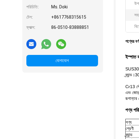
উপ
পরিচিতি:
Ms. Doki
সহ
টেল:
+8617768315615
বিশ
ফ্যাক্স:
86-0510-83888851
পণ্যের বর্
ইস্পাত
যোগাযোগ
SUS304 3
ব্র্যান্
Cr13 স্ট
এবং জোড়য
রূপান্তর 
পণ্য পরি
পণ্য
শ্রেণী
ব্র্যান্ড