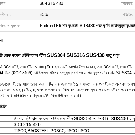
াদান:
304 316 430
আবেদন:
নশীলতা:
±5%
আইটেম:
েষভাবে তুলে ধরা:
Pickled HR শীট কুণ্ডলী
,
SUS430 গরম ঘূর্ণিত আচারযুক্ত কুণ্ডল
ণনা
 হট রোল্ড কয়েল স্টেইনলেস স্টীল SUS304 SUS316 SUS430 ধাতু পণ্য
04 স্টেইনলেস স্টীল বোঝায়।Sus হল একটি জাপানি উপাদান মান, এবং 304 স্টেইনলেস স্টীল হল
ড।304 চীনে (0Cr18Ni9) স্টেইনলেস স্টিলের সমতুল্য।জাপানও মার্কিন যুক্তরাষ্ট্রের নাম SUS304 
েইনলেস স্টিলের সাথে তুলনা করে, এটির উচ্চ জারা প্রতিরোধ ক্ষমতা, উচ্চ প্লাস্টিকতা এবং কম তাপমা
োগ্যতা রয়েছে।যাইহোক, ঘরের তাপমাত্রায় শক্তি কম, আন্তঃগ্রানুলার ক্ষয় এবং স্ট্রেস ক্ষয়ের প
নেই, তাই তাপ চিকিত্সার মাধ্যমে এটি শক্তিশালী করা যায় না।
চিতি :
ইস্পাত হট রোল্ড কয়েল স্টেইনলেস স্টীল SUS304 SUS316 SUS430 ধাতু
304 316 430
TISCO, BAOSTEEL, POSCO,JISCO,LISCO