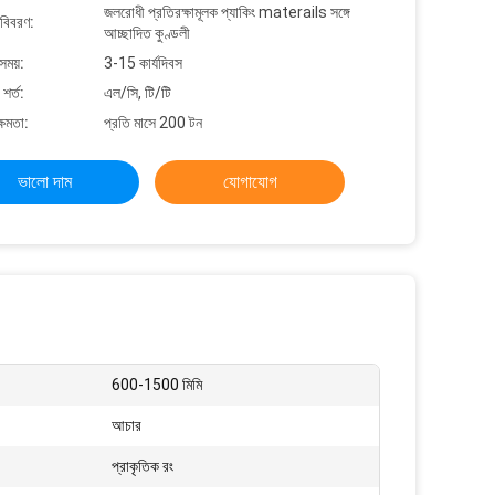
জলরোধী প্রতিরক্ষামূলক প্যাকিং materails সঙ্গে
 বিবরণ:
আচ্ছাদিত কুণ্ডলী
সময়:
3-15 কার্যদিবস
শর্ত:
এল/সি, টি/টি
্ষমতা:
প্রতি মাসে 200 টন
ভালো দাম
যোগাযোগ
600-1500 মিমি
আচার
প্রাকৃতিক রং