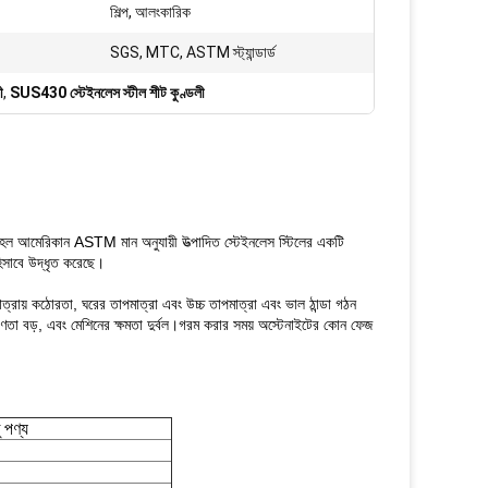
শিল্প, আলংকারিক
SGS, MTC, ASTM স্ট্যান্ডার্ড
ী
,
SUS430 স্টেইনলেস স্টীল শীট কুণ্ডলী
 আমেরিকান ASTM মান অনুযায়ী উত্পাদিত স্টেইনলেস স্টিলের একটি
হিসাবে উদ্ধৃত করেছে।
ত্রায় কঠোরতা, ঘরের তাপমাত্রা এবং উচ্চ তাপমাত্রা এবং ভাল ঠান্ডা গঠন
্রবণতা বড়, এবং মেশিনের ক্ষমতা দুর্বল।গরম করার সময় অস্টেনাইটের কোন ফেজ
 পণ্য