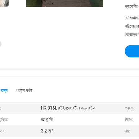
প্যাকেজিং
ডেলিভারি 
পরিশোধের 
যোগানের ক
 তথ্য
পণ্যের বর্ণনা
:
HR 316L স্টেইনলেস স্টীল কয়েল স্টক
প্রস্থ:
যুক্তি:
হট ঘূর্ণিত
টাইপ:
ুত্ব:
3.2 মিমি
রঙ: