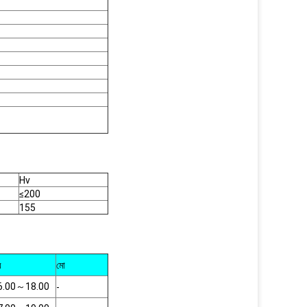
Hv
≤200
155
র
মো
6.00
～
18.00
-