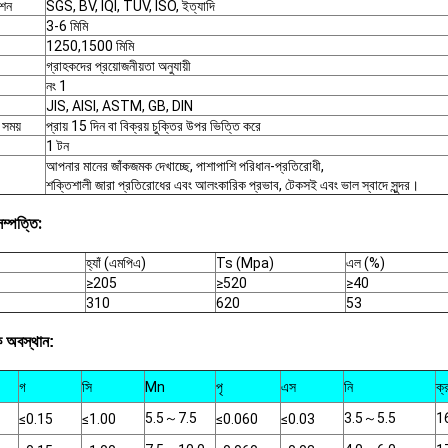
েশন
SGS, BV, IQI, TUV, ISO, ইত্যাদি
3-6 মিমি
1250,1500 মিমি
গ্রাহকদের প্রয়োজনীয়তা অনুযায়ী
নং 1
JIS, AISI, ASTM, GB, DIN
 সময়
প্রায় 15 দিন বা বিক্রয় চুক্তির উপর ভিত্তি করে
1 টন
আপনার মানের জাঁকজমক দেখাচ্ছে, পাশাপাশি পরিধান-প্রতিরোধী,
শক্তিশালী জারা প্রতিরোধের এবং আলংকারিক প্রভাব, টেকসই এবং ভাল স্বাদে সুন্দর।
 সম্পত্তি:
হ্যাঁ (এমপিএ)
Ts (Mpa)
এল (%)
≥205
≥520
≥40
310
620
53
ক অবস্থান:
গ
সি
Mn
পৃ
এস
নি
ক্
5.5
～
7.5
3.5
～
5.5
1
≤0.15
≤1.00
≤0.060
≤0.03