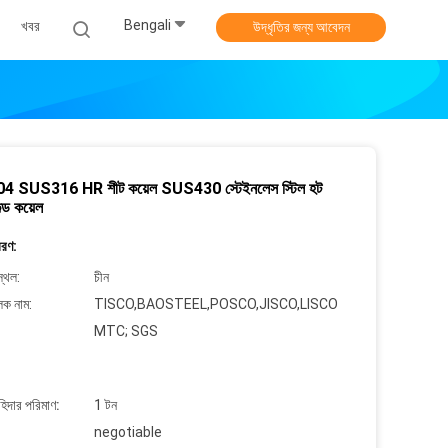
Bengali
খবর
উদ্ধৃতির জন্য আবেদন
 SUS316 HR শীট কয়েল SUS430 স্টেইনলেস স্টিল হট
ল্ড কয়েল
বরণ:
্থল:
চীন
লক নাম:
TISCO,BAOSTEEL,POSCO,JISCO,LISCO
MTC; SGS
াহিদার পরিমাণ:
1 টন
negotiable