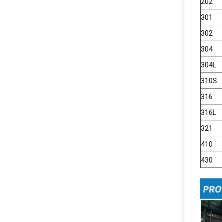
202
301
302
304
304L
310S
316
316L
321
410
430