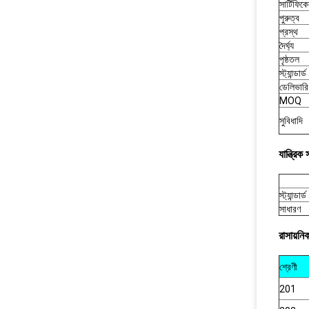
সার্টিফিক
পুরুত্ব
প্রস্থ
দৈর্ঘ্য
পৃষ্ঠতল
স্ট্যান্ডার্ড
ডেলিভারি
MOQ
সুবিধাদি
যান্ত্রিক
স্ট্যান্ডার্ড
সাধারণ
রাসায়নি
শ্রেণী
201